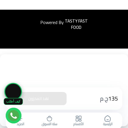
Powered By
Easyorders
🛒
135
ج.م
نفذ المخزون
كيف أطلب
الرئيسية
الأقسام
سلة التسوق
المزيد