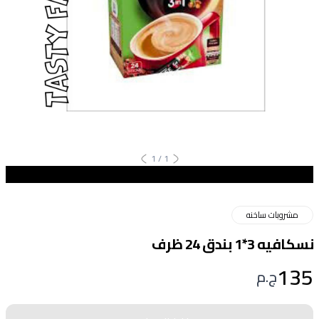
1
/
1
مشروبات ساخنه
نسكافيه 3*1 بندق 24 ظرف
135
ج.م