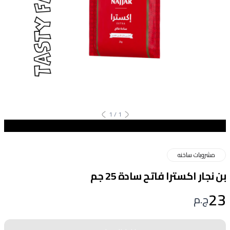
1
/
1
مشروبات ساخنه
بن نجار اكسترا فاتح سادة 25 جم
23
ج.م