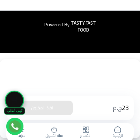
Powered By
Easyorders
🛒
23
ج.م
نفذ المخزون
كيف أطلب
الرئيسية
الأقسام
سلة التسوق
المزيد