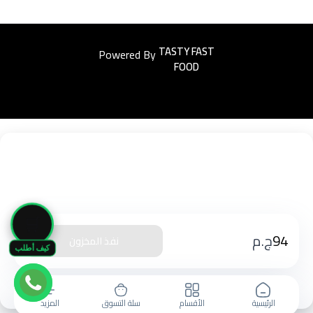
Powered By
Easyorders
🛒
94
ج.م
نفذ المخزون
كيف أطلب
الرئيسية
الأقسام
سلة التسوق
المزيد