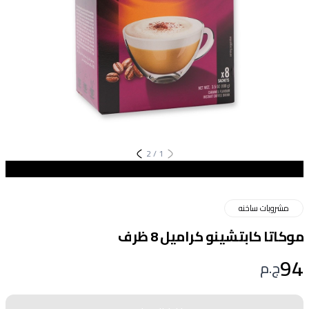
2
/
1
مشروبات ساخنه
موكاتا كابتشينو كراميل 8 ظرف
94
ج.م