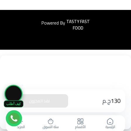
Powered By
Easyorders
🛒
130
ج.م
نفذ المخزون
كيف أطلب
الرئيسية
الأقسام
سلة التسوق
المزيد