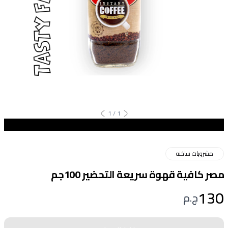
1
/
1
مشروبات ساخنه
مصر كافية قهوة سريعة التحضير 100جم
130
ج.م