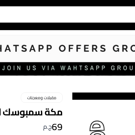
مقبلات ومعجنات
مكة سمبوسك لحمة 00
69
ج.م