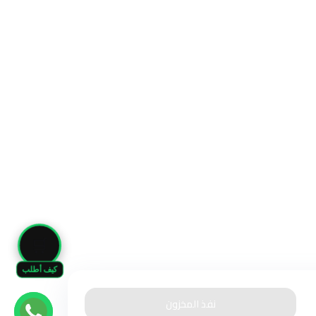
🛒
كيف أطلب
نفذ المخزون