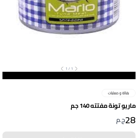
1
/
1
بقالة و معلبات
ماريو تونة مفتته 140 جم
28
ج.م