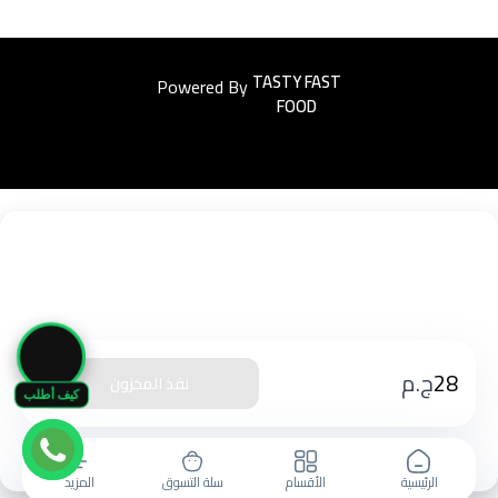
Powered By
Easyorders
🛒
28
ج.م
نفذ المخزون
كيف أطلب
الرئيسية
الأقسام
سلة التسوق
المزيد