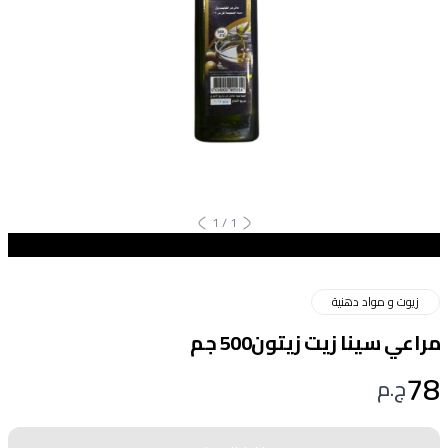
1
/
1
زيوت و مواد دهنية
مراعي سينا زيت زيتون500 جم
78
ج.م