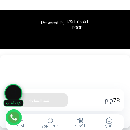
Powered By
Easyorders
🛒
78
ج.م
نفذ المخزون
كيف أطلب
الرئيسية
الأقسام
سلة التسوق
المزيد