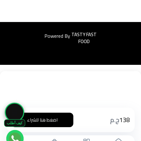
Powered By
Easyorders
🛒
138
ج.م
اضغط هنا للشراء
كيف أطلب