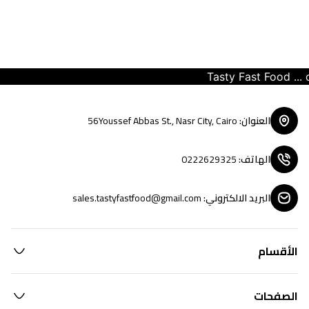
Tasty Fast Food ... cre
العنوان
:
56Youssef Abbas St., Nasr City, Cairo
الهاتف
:
0222629325
البريد الالكتروني
:
sales.tastyfastfood@gmail.com
الأقسام
الصفحات