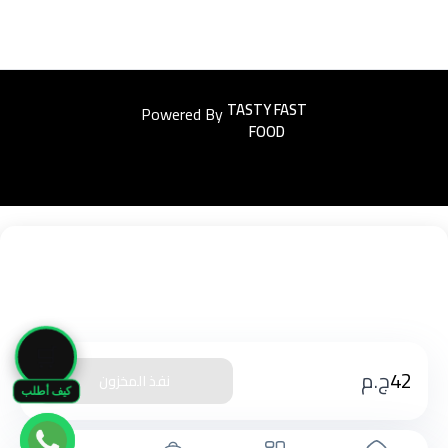
Powered By
Easyorders
🛒
42
ج.م
نفذ المخزون
كيف أطلب