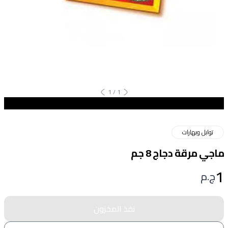
1
/
1
توابل وبهارات
ماجي مرقة دجاج 8 جم
1
ج.م
نفذ المخزون