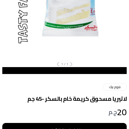
1
/
1
هوم بيك
لاتيريا مسحوق كريمة خام بالسكر -45 جم
20
ج.م