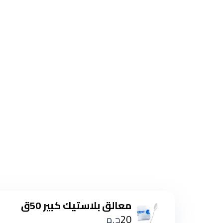
معالق بلاستيك كبير 50ق
20
ج.م