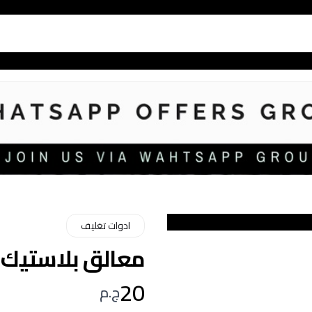
ادوات تغليف
معالق بلاستيك كبي
20
ج.م