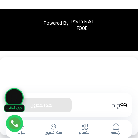
Powered By
Easyorders
🛒
99
ج.م
نفذ المخزون
كيف أطلب
الرئيسية
الأقسام
سلة التسوق
المزيد