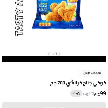
1
/
1
مجمدات دواجن
كوكي جناح كرانشي 700 جم
99
14
%-
115
ج.م
ج.م
نفذ المخزون