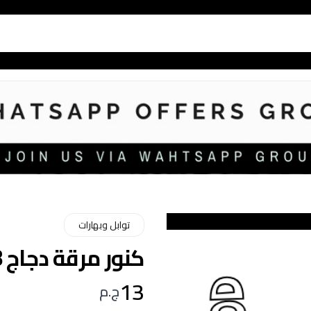
توابل وبهارات
كنور مرقة دجاج 8 مكعب
13
ج.م