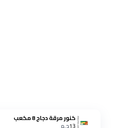
كنور مرقة دجاج 8 مكعب
13
ج.م