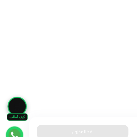
🛒
كيف أطلب
نفذ المخزون