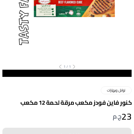
1
/
1
توابل وبهارات
كنور فاين فودز مكعب مرقة لحمة 12 مكعب
23
ج.م