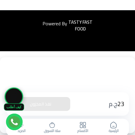
Powered By
Easyorders
🛒
23
ج.م
نفذ المخزون
كيف أطلب
الرئيسية
الأقسام
سلة التسوق
المزيد