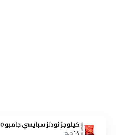
كيلوجز نودلز سبايسي جامبو 120 جم
14
ج.م