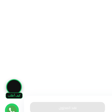
🛒
كيف أطلب
نفذ المخزون