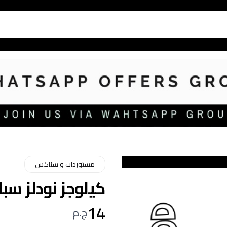
مستوردات و سناكس
كيلوجز نودلز سبايسي
14
ج.م