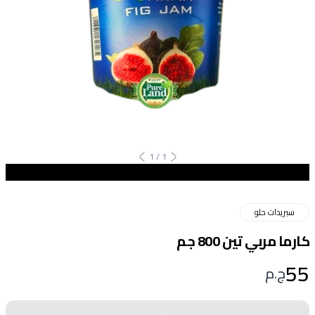
1
/
1
سبريدات حلو
كارما مربي تين 800 جم
55
ج.م