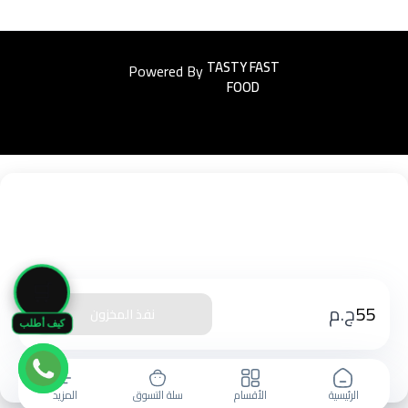
Powered By
Easyorders
🛒
55
ج.م
نفذ المخزون
كيف أطلب
الرئيسية
الأقسام
سلة التسوق
المزيد