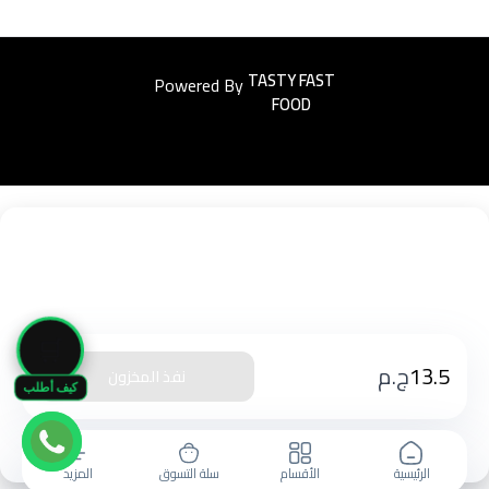
Powered By
Easyorders
🛒
13.5
ج.م
نفذ المخزون
كيف أطلب
الرئيسية
الأقسام
سلة التسوق
المزيد