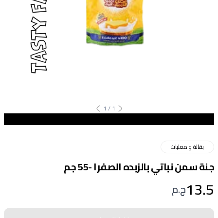
1
/
1
بقالة و معلبات
جنة سمن نباتي بالزبده الصفرا -55 جم
13.5
ج.م