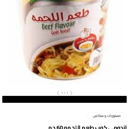
1
/
1
مستوردات و سناكس
اندومي كوب طعم اللحمه 60 جم