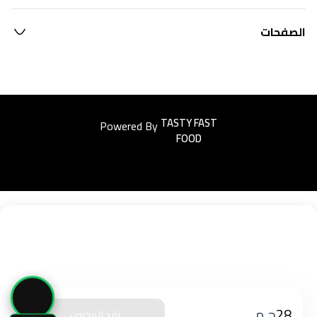
الصفحات
Powered By
Easyorders
🛒
28
ج.م
نفذ المخزون