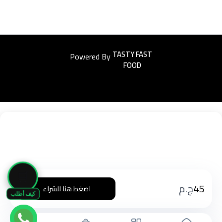
Powered By
Easyorders
🛒
45
ج.م
اضغط هنا للشراء
كيف أطلب