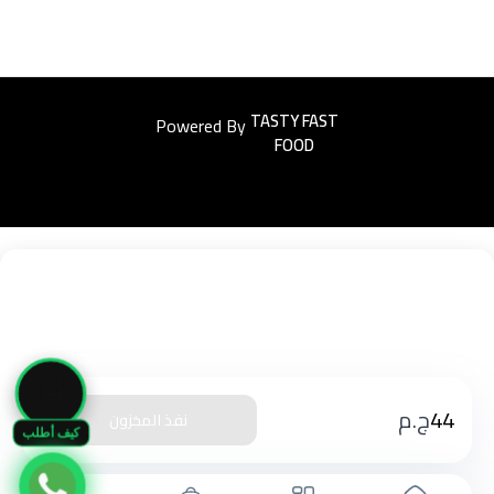
Powered By
Easyorders
🛒
44
ج.م
نفذ المخزون
كيف أطلب