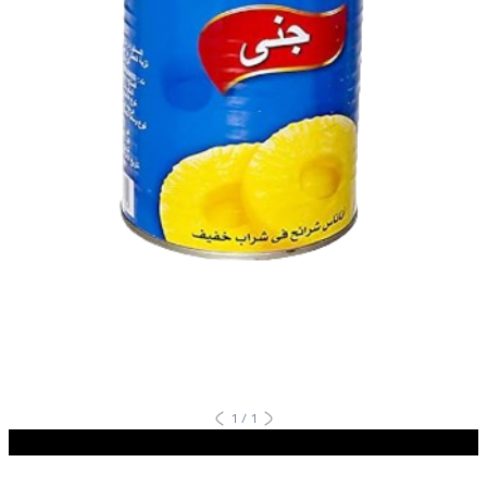
1
/
1