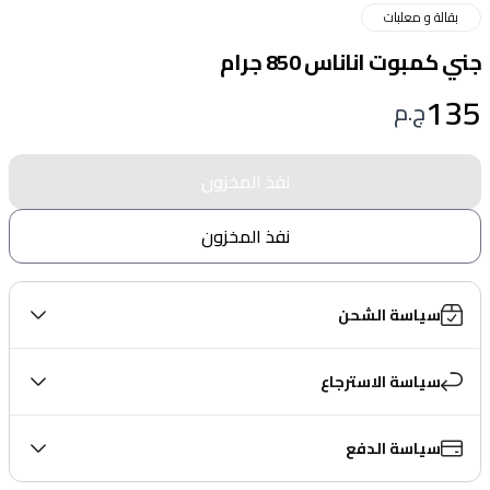
بقالة و معلبات
جني كمبوت اناناس 850 جرام
135
ج.م
نفذ المخزون
نفذ المخزون
سياسة الشحن
سياسة الاسترجاع
سياسة الدفع