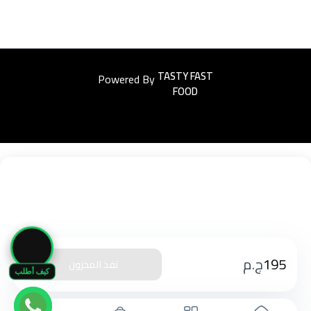
Powered By
Easyorders
🛒
195
ج.م
نفذ المخزون
كيف أطلب