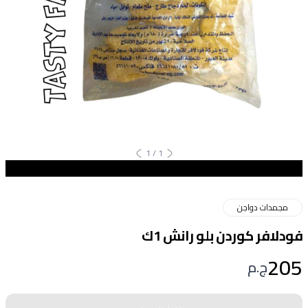
1
/
1
مجمدات دواجن
فودلافر كوردن بلو رانش 1ك
205
ج.م