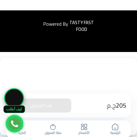
Powered By
Easyorders
🛒
205
ج.م
نفذ المخزون
كيف أطلب
الرئيسية
الأقسام
سلة التسوق
المزيد