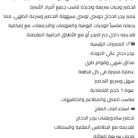
لتحضير وجبات سريعة ولذيذة تناسب جميع أفراد الأسرة.
يتميز برجر الدجاج جوسي لوسي بسهولة التحضير وسرعة الطهي، مما 
يجعله مناسباً للوجبات اليومية والعزومات والتجمعات، مع إمكانية 
تقديمه داخل خبز البرجر أو مع الأطباق الجانبية المفضلة.
🍔🍗 المميزات الرئيسية
 برجر دجاج عالي الجودة
 مذاق شهي وقوام طري
 عصارة مميزة في كل قطعة
 سهل وسريع التحضير
 عبوة 1 كجم اقتصادية
 مناسب للمنزل والمطاعم والكافيهات
🥪 استخدامات المنتج
 تحضير ساندويتشات برجر الدجاج
 تقديمه مع البطاطس المقلية والسلطات
 وجبات سريعة للعائلة