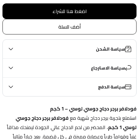
اضغط هنا للشراء
أضف للسلة
سياسة الشحن
سياسة الاسترجاع
سياسة الدفع
فودلافر برجر دجاج جوسي لوسي – 1 كجم
استمتع بتجربة برجر دجاج شهية مع 
فودلافر برجر دجاج جوسي 
لوسي 1 كجم
، المحضر من لحم الدجاج عالي الجودة ليمنحك مذاقاً 
غنياً وقواماً طرياً وعصارة مميزة في كل قضمة. يعد خياراً مثالياً 