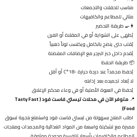
 مناسب للحفلات والتجمعات
 مثالي للمطاعم والكافيهات
👩‍🍳 طريقة التحضير
 يُطهى على الشواية أو في المقلاة أو الفرن
 يُقلب حتى ينضج بالكامل ويكتسب لوناً ذهبياً
 يُقدم داخل خبز البرجر مع الإضافات المفضلة
📦 طريقة الحفظ
 يُحفظ مجمداً عند درجة حرارة -18°C أو أقل
 لا يُعاد تجميده بعد إذابته
 يُحفظ في العبوة الأصلية أو في وعاء محكم الإغلاق
📍 
متوفر الآن في محلات تيستي فاست فود (Tasty Fast 
Food)
 اطلب المنتج بسهولة من تيستي فاست فود واستمتع بتجربة تسوق 
مميزة مع تشكيلة واسعة من المواد الغذائية والمجمدات ومنتجات 
المطاعم والكافيهات بأسعار تنافسية وجودة موثوقة.