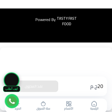
Powered By
Easyorders
🛒
20
ج.م
نفذ المخزون
كيف أطلب
الرئيسية
الأقسام
سلة التسوق
المزيد