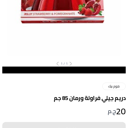
1
/
1
هوم بيك
دريم جيلي فراولة ورمان 85 جم
20
ج.م