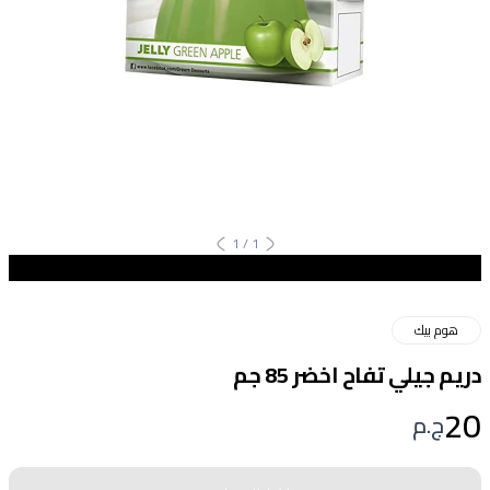
1
/
1
هوم بيك
دريم جيلي تفاح اخضر 85 جم
20
ج.م