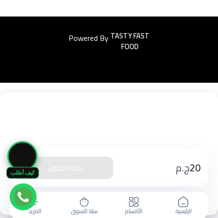
Powered By
Easyorders
🛒
20
ج.م
نفذ المخزون
كيف أطلب
الرئيسية
الأقسام
سلة التسوق
المزيد