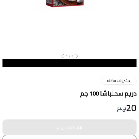
1
/
1
مشروبات ساخنه
دريم سحلباشا 100 جم
20
ج.م
نفذ المخزون