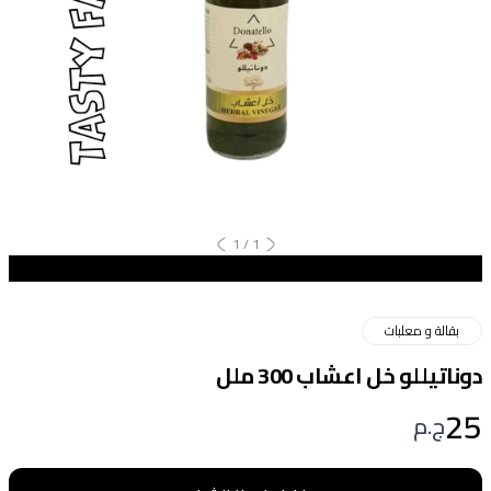
1
/
1
بقالة و معلبات
دوناتيللو خل اعشاب 300 ملل
25
ج.م