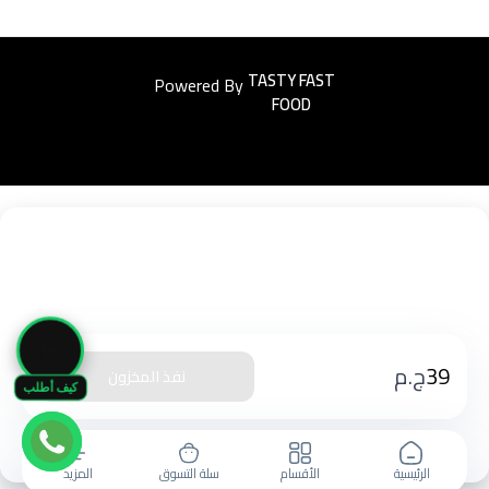
Powered By
Easyorders
🛒
39
ج.م
نفذ المخزون
كيف أطلب
الرئيسية
الأقسام
سلة التسوق
المزيد