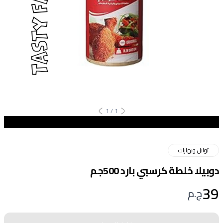
1
/
1
توابل وبهارات
دوبيلا خلطة كرسبي بارد 500جم
39
ج.م