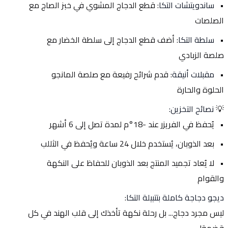
ساندويتشات التكا
: قطع الدجاج المشوي في خبز الصاج مع 
الصلصات
سلطة التكا
: أضف قطع الدجاج إلى سلطة الخضار مع 
صلصة الزبادي
مقبلات أنيقة
: قدم شرائح رفيعة مع صلصة المانجو 
الحلوة والحارة
💡 
نصائح التخزين:
يُحفظ في الفريزر عند -18°م لمدة تصل إلى 6 أشهر
بعد الذوبان، يُستخدم خلال 24 ساعة ويُحفظ في الثللب
لا يُعاد تجميد المنتج بعد الذوبان للحفاظ على النكهة 
والقوام
ديجو دجاجة كاملة بتتبيلة التكا
:
ليس مجرد دجاج... بل رحلة نكهة تأخذك إلى قلب الهند في كل 
قضمة!