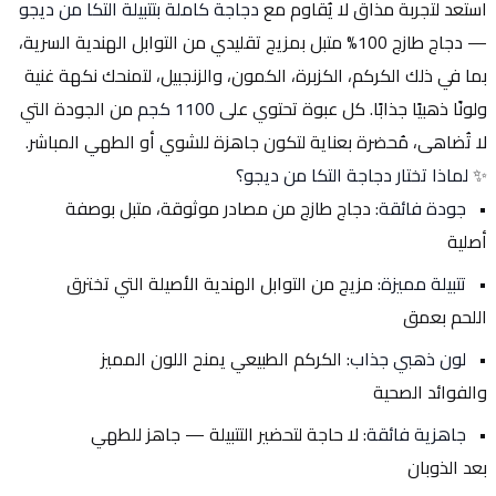
استعد لتجربة مذاق لا يُقاوم مع 
دجاجة كاملة بتتبيلة التكا من ديجو
— دجاج طازج 100% متبل بمزيج تقليدي من التوابل الهندية السرية، 
بما في ذلك الكركم، الكزبرة، الكمون، والزنجبيل، لتمنحك نكهة غنية 
ولونًا ذهبيًا جذابًا. كل عبوة تحتوي على 
1100 كجم
 من الجودة التي 
لا تُضاهى، مُحضرة بعناية لتكون جاهزة للشوي أو الطهي المباشر.
✨ 
لماذا تختار دجاجة التكا من ديجو؟
جودة فائقة
: دجاج طازج من مصادر موثوقة، متبل بوصفة 
أصلية
تتبيلة مميزة
: مزيج من التوابل الهندية الأصيلة التي تخترق 
اللحم بعمق
لون ذهبي جذاب
: الكركم الطبيعي يمنح اللون المميز 
والفوائد الصحية
جاهزية فائقة
: لا حاجة لتحضير التتبيلة — جاهز للطهي 
بعد الذوبان