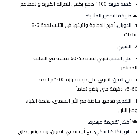
كمية كبيرة
: 1100 كجم يكفي للعزائم الكبيرة والمطاعم
🔥 
طريقة التحضير المثالية:
الذوبان
: أخرج الدجاجة واتركها في الثللب لمدة 6-8 
ساعات
الشوي
:
على الفحم
: شوي لمدة 45-60 دقيقة مع التقليب 
المستمر
في الفرن
: اشوي على درجة حرارة 200°م لمدة 
60-75 دقيقة حتى ينضج تماماً
التقديم
: قدمها ساخنة مع الأرز البسمتي، سلطة الخيار، 
وخبز النان
🍽️ 
أفكار تقديمة مبتكرة:
طبق تكا كلاسيكي
: مع أرز بسمتي، ليمون، وبقدونس طازج