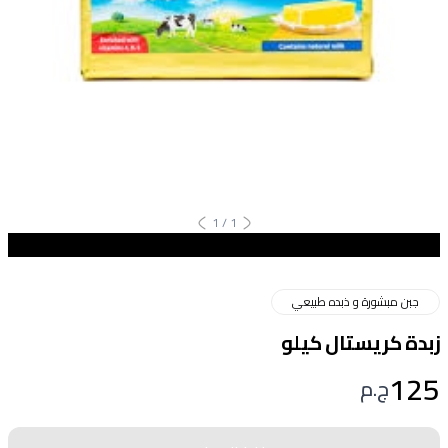
1
/
1
جبن مبشورة و ذبده طبيعي
زبدة كريستال كيلو
125
ج.م