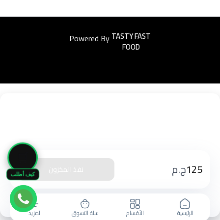
Powered By
Easyorders
🛒
125
ج.م
نفذ المخزون
كيف أطلب
الرئيسية
الأقسام
سلة التسوق
المزيد