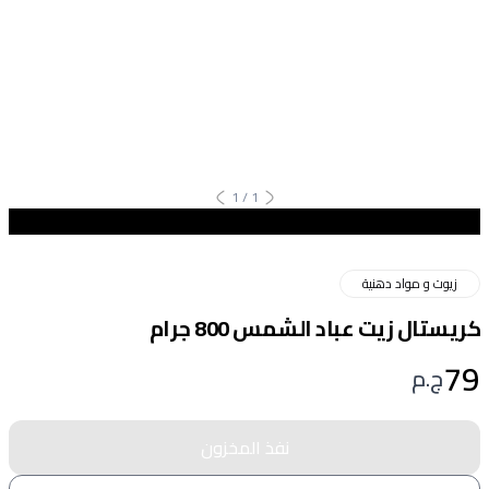
1
/
1
زيوت و مواد دهنية
كريستال زيت عباد الشمس 800 جرام
79
ج.م
نفذ المخزون