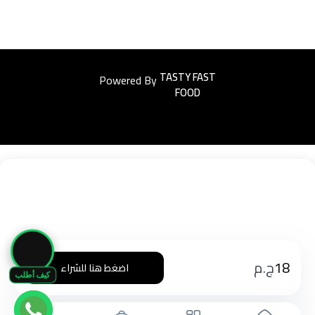
Powered By
Easyorders
🛒
18
ج.م
اضغط هنا للشراء
كيف أطلب