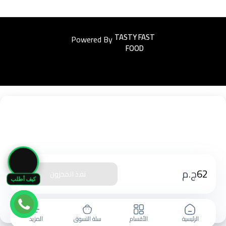
Powered By
Easyorders
🛒
62
ج.م
نفذ المخزون
كيف أطلب
الرئيسية
الأقسام
سلة التسوق
المزيد