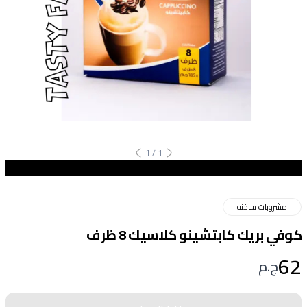
1
/
1
مشروبات ساخنه
كوفي بريك كابتشينو كلاسيك 8 ظرف
62
ج.م