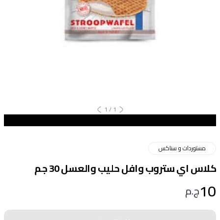
1
/
1
مستوردات و سناكس
كلاس اي ستروب وافل حليب والعسل 30 جم
10
ج.م