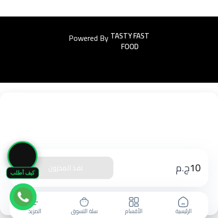
Powered By
Easyorders
🛒
10
ج.م
نفذ المخزون
كيف أطلب
الرئيسية
الأقسام
سلة التسوق
المزيد