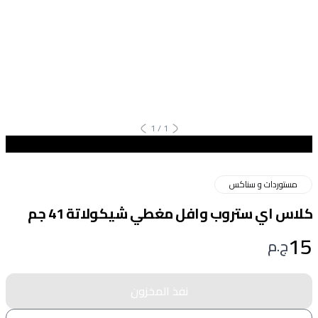
1
/
1
مستوردات و سناكس
كلاس اي ستروب وافل مغطي شيكولاتة 41 جم
15
ج.م
نفذ المخزون