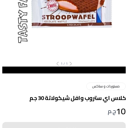
1
/
1
مستوردات و سناكس
كلاس اي ستروب وافل شيكولاتة 30 جم
10
ج.م