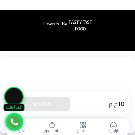
Powered By
Easyorders
🛒
10
ج.م
نفذ المخزون
كيف أطلب
الرئيسية
الأقسام
سلة التسوق
المزيد