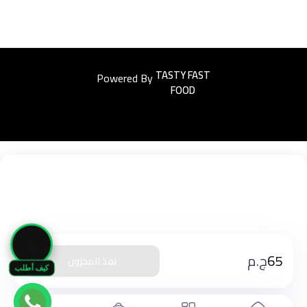
Powered By
Easyorders
🛒
65
ج.م
نفذ المخزون
كيف أطلب