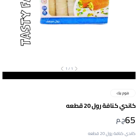
1
/
1
هوم بيك
كاندي كنافة رول 20 قطعه
65
ج.م
كاندي كنافة رول 20 قطعه