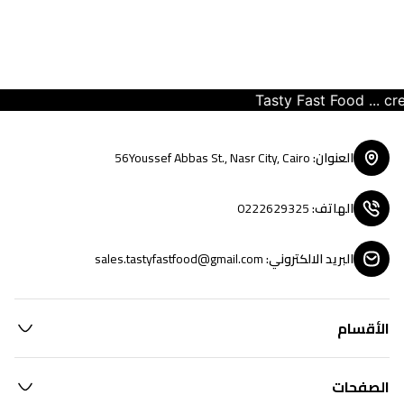
Tasty Fast Food ... creat
العنوان
:
56Youssef Abbas St., Nasr City, Cairo
الهاتف
:
0222629325
البريد الالكتروني
:
sales.tastyfastfood@gmail.com
الأقسام
الصفحات