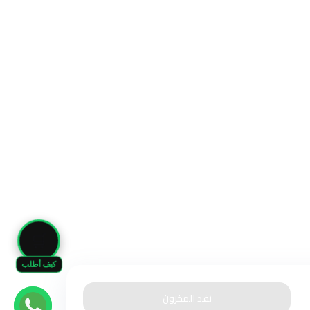
🛒
كيف أطلب
نفذ المخزون