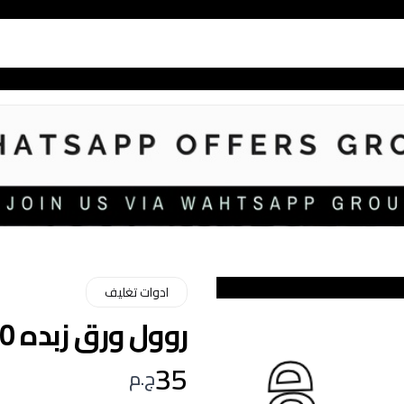
ادوات تغليف
روول ورق زبده 40*60
35
ج.م