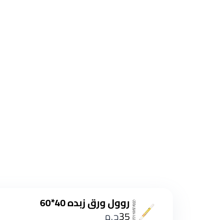
روول ورق زبده 40*60
35
ج.م