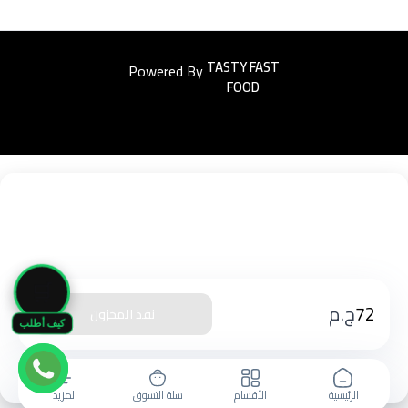
Powered By
Easyorders
🛒
72
ج.م
نفذ المخزون
كيف أطلب
الرئيسية
الأقسام
سلة التسوق
المزيد