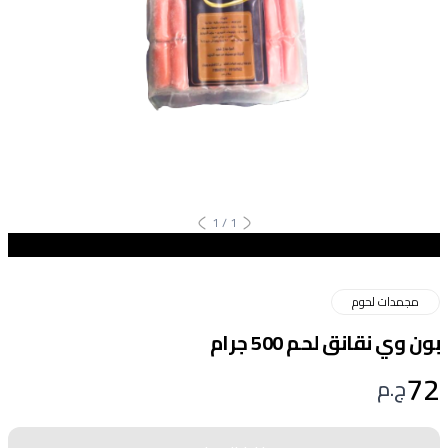
1
/
1
مجمدات لحوم
بون وي نقانق لحم 500 جرام
72
ج.م