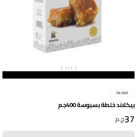
1
/
1
هوم بيك
بيكلاند خلطة بسبوسة 400جم
37
ج.م