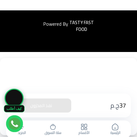
Powered By
Easyorders
🛒
37
ج.م
نفذ المخزون
كيف أطلب
الرئيسية
الأقسام
سلة التسوق
المزيد