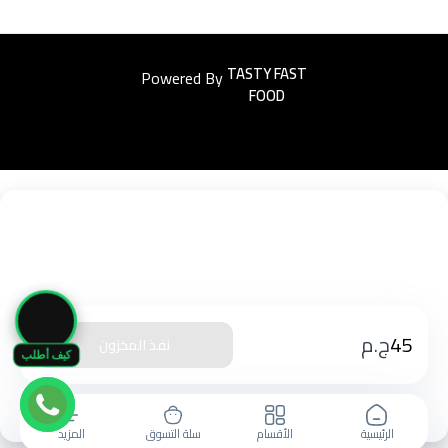
Powered By
Easyorders
🛒
45
ج.م
نفذ المخزون
كيف أطلب
الرئيسية
الأقسام
سلة التسوق
المزيد