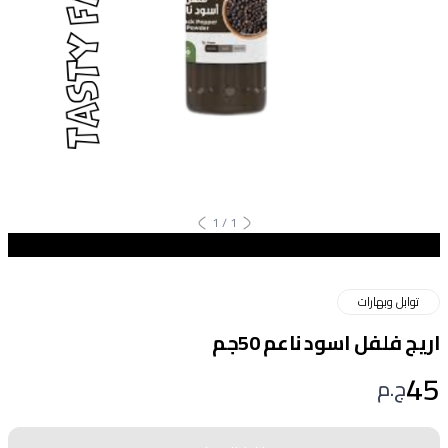
1
/
1
توابل وبهارات
اريج فلفل اسود ناعم 50جم
45
ج.م