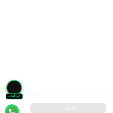
🛒
كيف أطلب
نفذ المخزون