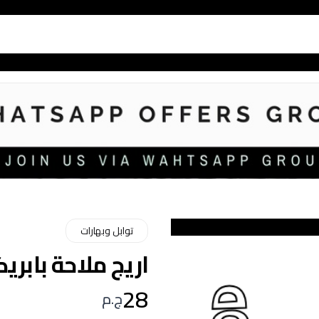
توابل وبهارات
اريج ملاحة بابريكا 50 
28
ج.م