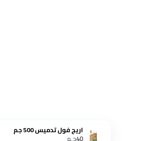
اريج فول تدميس 500 جم
40
ج.م