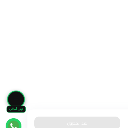
🛒
كيف أطلب
نفذ المخزون