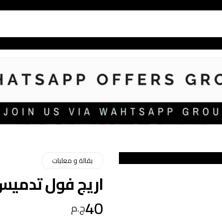
بقالة و معلبات
اريج فول تدميس 500 
40
ج.م