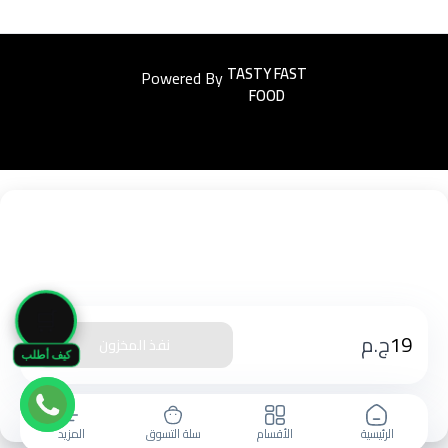
Powered By
Easyorders
🛒
19
ج.م
نفذ المخزون
كيف أطلب
الرئيسية
الأقسام
سلة التسوق
المزيد