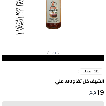
1
/
1
بقالة و معلبات
الشيف خل تفاح 330 ملي
19
ج.م