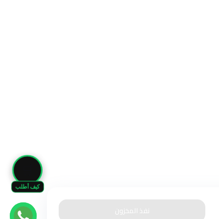
🛒
كيف أطلب
نفذ المخزون