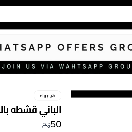
هوم بيك
الباني قشطه بالعسل 
50
ج.م