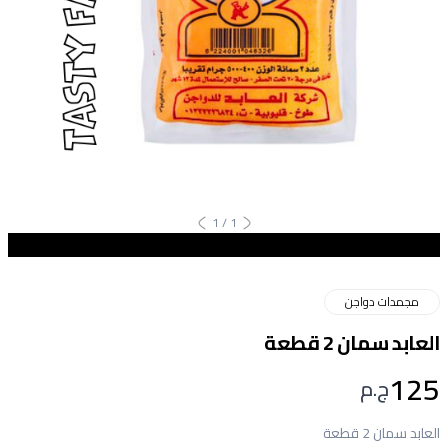
1
/
1
مجمدات دواجن
العابد سمان 2 قطعة
125
ج.م
العابد سمان 2 قطعة