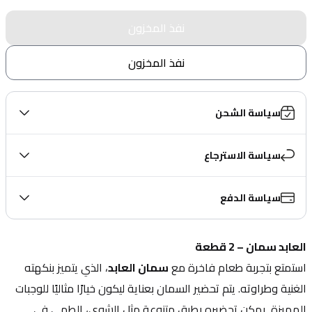
نفذ المخزون
نفذ المخزون
سياسة الشحن
سياسة الاسترجاع
سياسة الدفع
العابد سمان – 2 قطعة
استمتع بتجربة طعام فاخرة مع 
سمان العابد
، الذي يتميز بنكهته 
الغنية وطراوته. يتم تحضير السمان بعناية ليكون خيارًا مثاليًا للوجبات 
المميزة. يمكن تحضيره بطرق متنوعة مثل الشوي، الطهي في 