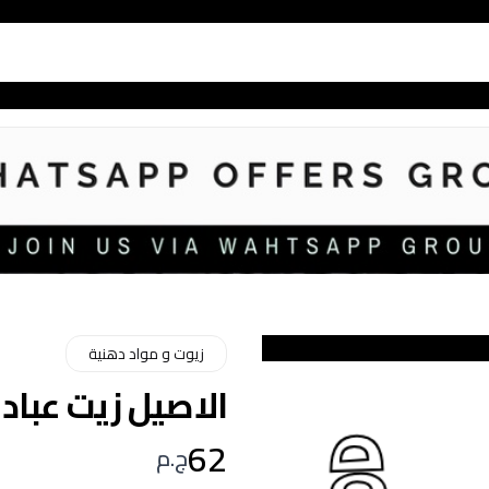
زيوت و مواد دهنية
الاصيل زيت عباد ال
62
ج.م