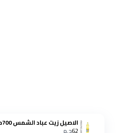
الاصيل زيت عباد الشمس 700مل
62
ج.م