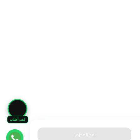
🛒
كيف أطلب
نفذ المخزون