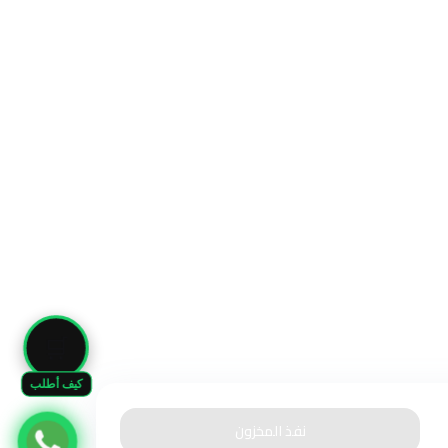
🛒
كيف أطلب
نفذ المخزون