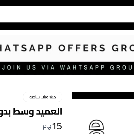
مشروبات ساخنه
العميد وسط بدون 
15
ج.م