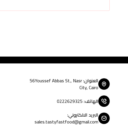
Tasty Fast Food ... crea
العنوان
:
56Youssef Abbas St., Nasr
City, Cairo
الهاتف
:
0222629325
البريد الالكتروني
:
sales.tastyfastfood@gmail.com